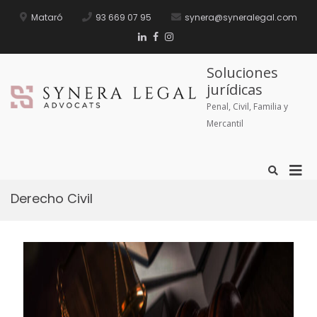
Mataró
93 669 07 95
synera@syneralegal.com
Soluciones
jurídicas
Penal, Civil, Familia y
Mercantil
Derecho Civil