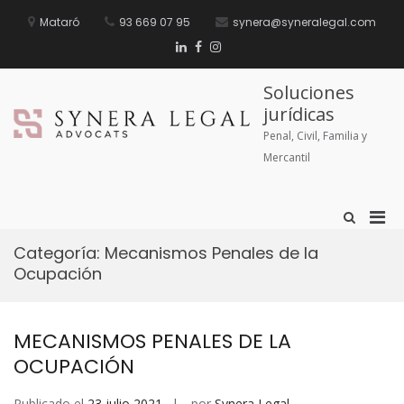
Mataró
93 669 07 95
synera@syneralegal.com
Soluciones
jurídicas
Penal, Civil, Familia y
Mercantil
Categoría:
Mecanismos Penales de la
Ocupación
MECANISMOS PENALES DE LA
OCUPACIÓN
Publicado el
23 julio 2021
por
Synera Legal