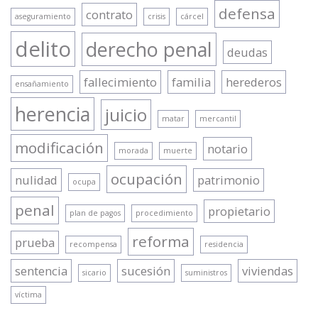
defensa
contrato
aseguramiento
crisis
cárcel
delito
derecho penal
deudas
fallecimiento
familia
herederos
ensañamiento
herencia
juicio
matar
mercantil
modificación
notario
morada
muerte
ocupación
nulidad
patrimonio
ocupa
penal
propietario
plan de pagos
procedimiento
reforma
prueba
recompensa
residencia
sentencia
sucesión
viviendas
sicario
suministros
víctima