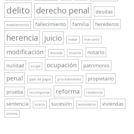
delito
derecho penal
deudas
fallecimiento
familia
herederos
ensañamiento
herencia
juicio
matar
mercantil
modificación
notario
morada
muerte
ocupación
nulidad
patrimonio
ocupa
penal
propietario
plan de pagos
procedimiento
reforma
prueba
recompensa
residencia
sentencia
sucesión
viviendas
sicario
suministros
víctima