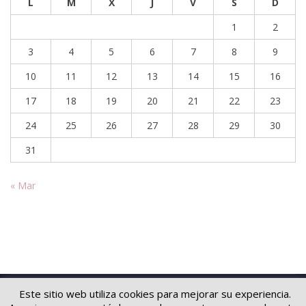
L
M
X
J
V
S
D
1
2
3
4
5
6
7
8
9
10
11
12
13
14
15
16
17
18
19
20
21
22
23
24
25
26
27
28
29
30
31
« Mar
Copyright © 2026
Soluciones jurídicas
. Todos los derechos reservados.
Este sitio web utiliza cookies para mejorar su experiencia.
Tema
Suffice
de ThemeGrill. Funciona con:
WordPress
.