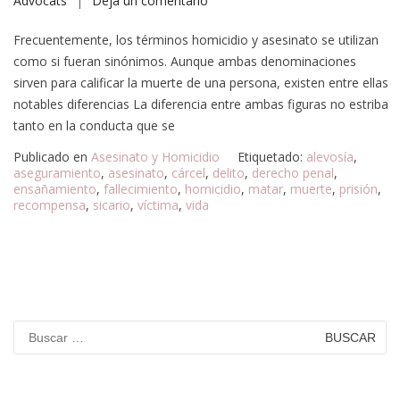
Advocats
Deja un comentario
Frecuentemente, los términos homicidio y asesinato se utilizan
como si fueran sinónimos. Aunque ambas denominaciones
sirven para calificar la muerte de una persona, existen entre ellas
notables diferencias La diferencia entre ambas figuras no estriba
tanto en la conducta que se
Publicado en
Asesinato y Homicidio
Etiquetado:
alevosía
,
aseguramiento
,
asesinato
,
cárcel
,
delito
,
derecho penal
,
ensañamiento
,
fallecimiento
,
homicidio
,
matar
,
muerte
,
prisión
,
recompensa
,
sicario
,
víctima
,
vida