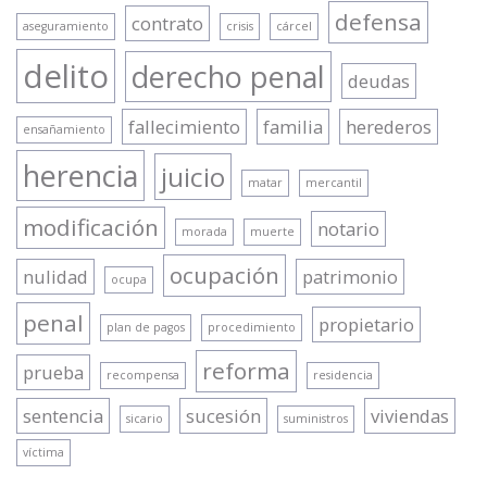
defensa
contrato
aseguramiento
crisis
cárcel
delito
derecho penal
deudas
fallecimiento
familia
herederos
ensañamiento
herencia
juicio
matar
mercantil
modificación
notario
morada
muerte
ocupación
nulidad
patrimonio
ocupa
penal
propietario
plan de pagos
procedimiento
reforma
prueba
recompensa
residencia
sentencia
sucesión
viviendas
sicario
suministros
víctima