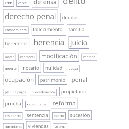
delito
defensa
crisis
cárcel
derecho penal
deudas
fallecimiento
familia
ensañamiento
herencia
juicio
herederos
modificación
matar
mercantil
morada
notario
nulidad
muerte
ocupa
ocupación
penal
patrimonio
propietario
plan de pagos
procedimiento
reforma
prueba
recompensa
sentencia
sucesión
residencia
sicario
viviendas
suministros
víctima