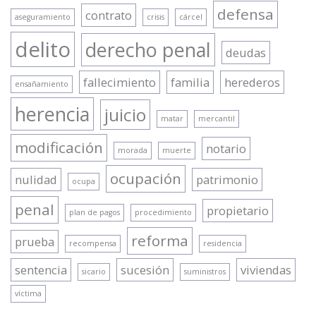
defensa
contrato
aseguramiento
crisis
cárcel
delito
derecho penal
deudas
fallecimiento
familia
herederos
ensañamiento
herencia
juicio
matar
mercantil
modificación
notario
morada
muerte
ocupación
nulidad
patrimonio
ocupa
penal
propietario
plan de pagos
procedimiento
reforma
prueba
recompensa
residencia
sentencia
sucesión
viviendas
sicario
suministros
víctima