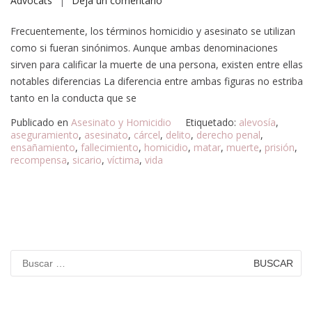
Advocats
Deja un comentario
Frecuentemente, los términos homicidio y asesinato se utilizan
como si fueran sinónimos. Aunque ambas denominaciones
sirven para calificar la muerte de una persona, existen entre ellas
notables diferencias La diferencia entre ambas figuras no estriba
tanto en la conducta que se
Publicado en
Asesinato y Homicidio
Etiquetado:
alevosía
,
aseguramiento
,
asesinato
,
cárcel
,
delito
,
derecho penal
,
ensañamiento
,
fallecimiento
,
homicidio
,
matar
,
muerte
,
prisión
,
recompensa
,
sicario
,
víctima
,
vida