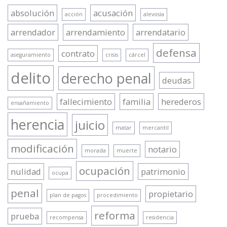
absolución
acusación
acción
alevosía
arrendador
arrendamiento
arrendatario
defensa
contrato
aseguramiento
crisis
cárcel
delito
derecho penal
deudas
fallecimiento
familia
herederos
ensañamiento
herencia
juicio
matar
mercantil
modificación
notario
morada
muerte
ocupación
nulidad
patrimonio
ocupa
penal
propietario
plan de pagos
procedimiento
reforma
prueba
recompensa
residencia