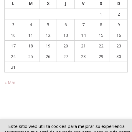
L
M
X
J
V
S
D
1
2
3
4
5
6
7
8
9
10
11
12
13
14
15
16
17
18
19
20
21
22
23
24
25
26
27
28
29
30
31
« Mar
Este sitio web utiliza cookies para mejorar su experiencia.
Copyright © 2026
Soluciones jurídicas
. Todos los derechos reservados.
Tema
Suffice
de ThemeGrill. Funciona con:
WordPress
.