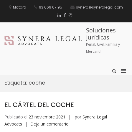
Mataró
93 669 07 95
synera@syneralegal.com
Soluciones
jurídicas
Penal, Civil, Familia y
Mercantil
Etiqueta:
coche
EL CÁRTEL DEL COCHE
Publicado el
23 noviembre 2021
por
Synera Legal
Advocats
Deja un comentario