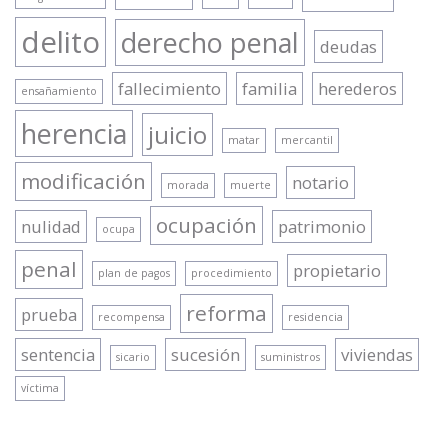
delito
derecho penal
deudas
fallecimiento
familia
herederos
ensañamiento
herencia
juicio
matar
mercantil
modificación
notario
morada
muerte
ocupación
nulidad
patrimonio
ocupa
penal
propietario
plan de pagos
procedimiento
reforma
prueba
recompensa
residencia
sentencia
sucesión
viviendas
sicario
suministros
víctima