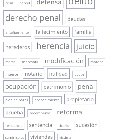
delito
defensa
crisis
cárcel
derecho penal
deudas
fallecimiento
familia
ensañamiento
herencia
juicio
herederos
modificación
matar
mercantil
morada
notario
nulidad
muerte
ocupa
ocupación
penal
patrimonio
propietario
plan de pagos
procedimiento
reforma
prueba
recompensa
sentencia
sucesión
residencia
sicario
viviendas
suministros
víctima