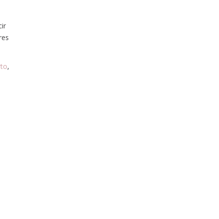
ir
res
rto
,