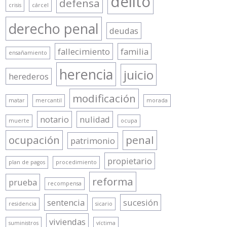
delito
defensa
crisis
cárcel
derecho penal
deudas
fallecimiento
familia
ensañamiento
herencia
juicio
herederos
modificación
matar
mercantil
morada
notario
nulidad
muerte
ocupa
ocupación
penal
patrimonio
propietario
plan de pagos
procedimiento
reforma
prueba
recompensa
sentencia
sucesión
residencia
sicario
viviendas
suministros
víctima