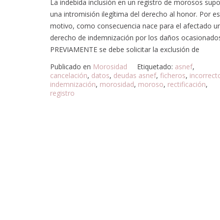
La indebida inclusión en un registro de morosos sup
una intromisión ilegítima del derecho al honor. Por e
motivo, como consecuencia nace para el afectado u
derecho de indemnización por los daños ocasionado
PREVIAMENTE se debe solicitar la exclusión de
Publicado en
Morosidad
Etiquetado:
asnef
,
cancelación
,
datos
,
deudas asnef
,
ficheros
,
incorrect
indemnización
,
morosidad
,
moroso
,
rectificación
,
registro