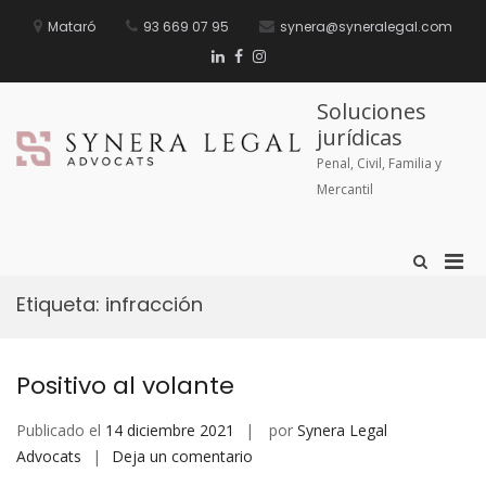
Mataró
93 669 07 95
synera@syneralegal.com
Soluciones
jurídicas
Penal, Civil, Familia y
Mercantil
Etiqueta:
infracción
Positivo al volante
Publicado el
14 diciembre 2021
por
Synera Legal
Advocats
Deja un comentario