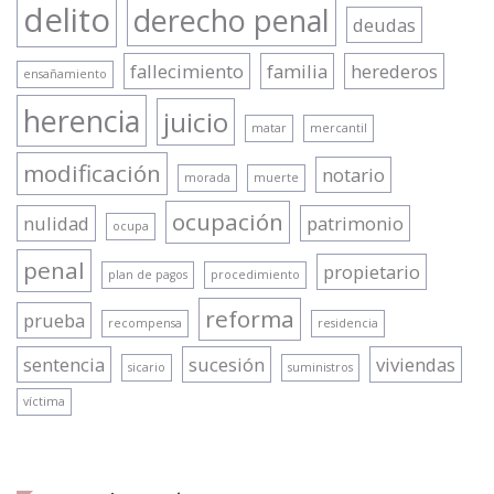
delito
derecho penal
deudas
fallecimiento
familia
herederos
ensañamiento
herencia
juicio
matar
mercantil
modificación
notario
morada
muerte
ocupación
nulidad
patrimonio
ocupa
penal
propietario
plan de pagos
procedimiento
reforma
prueba
recompensa
residencia
sentencia
sucesión
viviendas
sicario
suministros
víctima