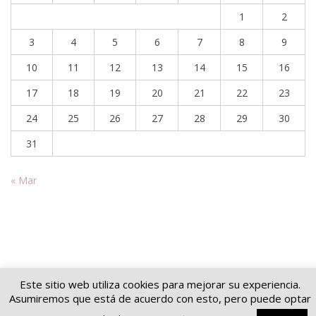
1
2
3
4
5
6
7
8
9
10
11
12
13
14
15
16
17
18
19
20
21
22
23
24
25
26
27
28
29
30
31
« Mar
Este sitio web utiliza cookies para mejorar su experiencia.
Copyright © 2026
Soluciones jurídicas
. Todos los derechos reservados.
Asumiremos que está de acuerdo con esto, pero puede optar
Tema
Suffice
de ThemeGrill. Funciona con:
WordPress
.