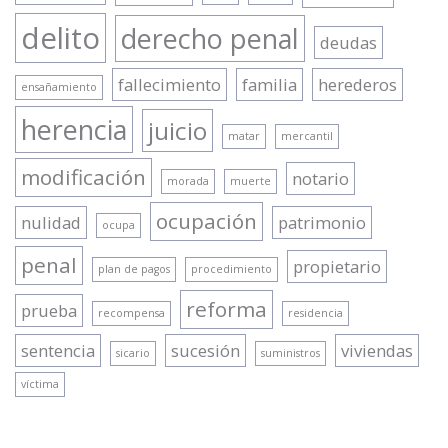
delito
derecho penal
deudas
fallecimiento
familia
herederos
ensañamiento
herencia
juicio
matar
mercantil
modificación
notario
morada
muerte
ocupación
nulidad
patrimonio
ocupa
penal
propietario
plan de pagos
procedimiento
reforma
prueba
recompensa
residencia
sentencia
sucesión
viviendas
sicario
suministros
víctima