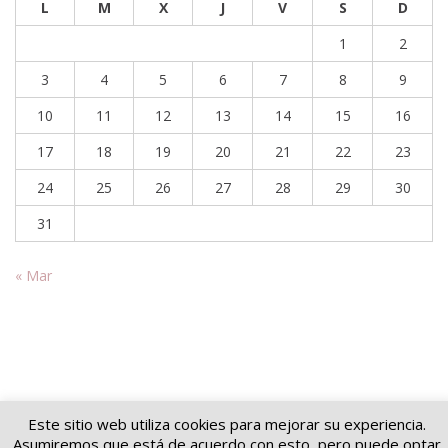
L
M
X
J
V
S
D
1
2
3
4
5
6
7
8
9
10
11
12
13
14
15
16
17
18
19
20
21
22
23
24
25
26
27
28
29
30
31
« Mar
Este sitio web utiliza cookies para mejorar su experiencia.
Copyright © 2026
Soluciones jurídicas
. Todos los derechos reservados.
Asumiremos que está de acuerdo con esto, pero puede optar
Tema
Suffice
de ThemeGrill. Funciona con:
WordPress
.